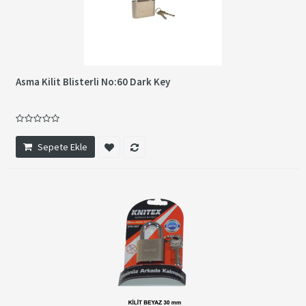
Asma Kilit Blisterli No:60 Dark Key
Sepete Ekle