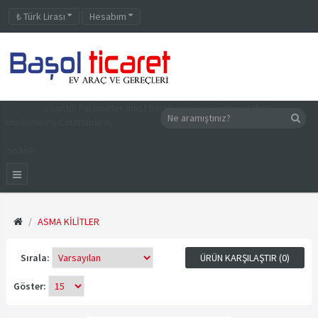
₺
Türk Lirası
Hesabım
Warning
: count(): Parameter must be an array or an object that
implements Countable in
D:\vhosts\basolticaret.com\httpdocs\catalog\view\theme\pav_stylesh
on line
81
ASMA KILITLER
Sırala:
ÜRÜN KARŞILAŞTIR (0)
Göster: