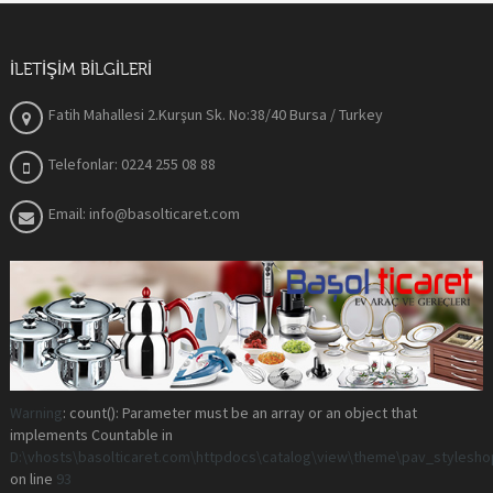
İLETIŞIM BILGILERI
Fatih Mahallesi 2.Kurşun Sk. No:38/40 Bursa / Turkey
Telefonlar: 0224 255 08 88
Email: info@basolticaret.com
Warning
: count(): Parameter must be an array or an object that
implements Countable in
D:\vhosts\basolticaret.com\httpdocs\catalog\view\theme\pav_stylesh
on line
93